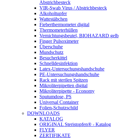
Abstrichbesteck
VIR-Swab Virus / Abstrichbesteck
Alkoholtupfer
Wattestäbchen
Fieberthermometer digital
Thermometerhüllen
Vernichtungsbeutel, BIOHAZARD gelb
Finger Pulsoximeter
Überschuhe
Mundschutz
Besucherkittel
Schnelldesinfektion
Latex-Untersuchungshandschuhe
PE-Untersuchungshandschuhe
Rack mit sterilen Spitzen
Mikroliterpipetten digital
Mikroliterpipette - Economy
Sputumdose, PS
Universal Container
Folien-Schutzschild
DOWNLOADS
KATALOG
ORIGINAL Steristopfen® - Katalog
FLYER
ZERTIFIKATE