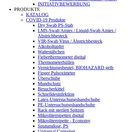
INITIATIVBEWERBUNG
PRODUKTE
KATALOG
COVID-19 Produkte
Dry Swab PS-Stab
LMS-Swab Amies / Liquid-Swab Amies /
Abstrichbesteck
VIR-Swab Virus / Abstrichbesteck
Alkoholtupfer
Wattestäbchen
Fieberthermometer digital
Thermometerhüllen
Vernichtungsbeutel, BIOHAZARD gelb
Finger Pulsoximeter
Überschuhe
Mundschutz
Besucherkittel
Schnelldesinfektion
Latex-Untersuchungshandschuhe
PE-Untersuchungshandschuhe
Rack mit sterilen Spitzen
Mikroliterpipetten digital
Mikroliterpipette - Economy
Sputumdose, PS
Universal Container