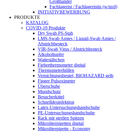
Großhandel
Fachlagerist / Fachlageristin (w/m/d)
INITIATIVBEWERBUNG
PRODUKTE
KATALOG
COVID-19 Produkte
Dry Swab PS-Stab
LMS-Swab Amies / Liquid-Swab Amies /
Abstrichbesteck
VIR-Swab Virus / Abstrichbesteck
Alkoholtupfer
Wattestäbchen
Fieberthermometer digital
Thermometerhüllen
Vernichtungsbeutel, BIOHAZARD gelb
Finger Pulsoximeter
Überschuhe
Mundschutz
Besucherkittel
Schnelldesinfektion
Latex-Untersuchungshandschuhe
PE-Untersuchungshandschuhe
Rack mit sterilen Spitzen
Mikroliterpipetten digital
Mikroliterpipette - Economy